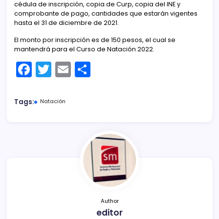
cédula de inscripción, copia de Curp, copia del INE y
comprobante de pago, cantidades que estarán vigentes
hasta el 31 de diciembre de 2021.
El monto por inscripción es de 150 pesos, el cual se
mantendrá para el Curso de Natación 2022.
F
T
E
C
a
w
m
o
c
itt
ai
m
Tags:
Natación
e
er
l
p
b
ar
o
tir
o
k
Author
editor