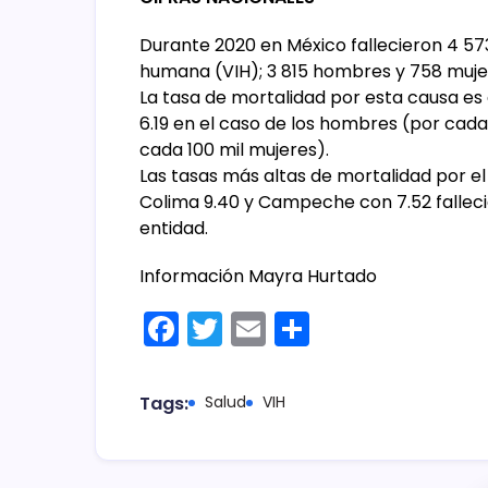
Durante 2020 en México fallecieron 4 57
humana (VIH); 3 815 hombres y 758 muje
La tasa de mortalidad por esta causa es 
6.19 en el caso de los hombres (por cada
cada 100 mil mujeres).
Las tasas más altas de mortalidad por el
Colima 9.40 y Campeche con 7.52 falleci
entidad.
Información
Mayra Hurtado
F
T
E
C
a
w
m
o
c
itt
ai
m
Tags:
Salud
VIH
e
er
l
p
b
ar