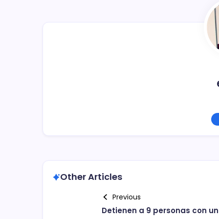
o
tir
o
k
Other Articles
Previous
Detienen a 9 personas con un