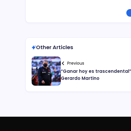
Other Articles
Previous
“Ganar hoy es trascendental”
Gerardo Martino