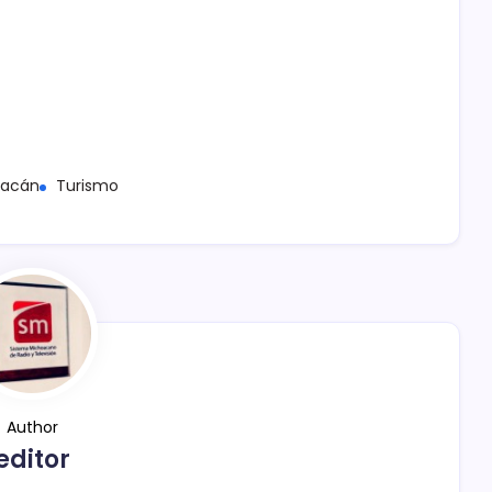
oacán
Turismo
Author
editor