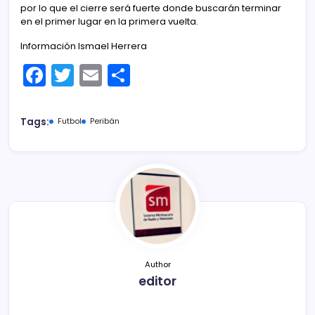
por lo que el cierre será fuerte donde buscarán terminar
en el primer lugar en la primera vuelta.
Información Ismael Herrera
F
T
E
C
a
w
m
o
c
itt
ai
m
Tags:
Futbol
Peribán
e
er
l
p
b
ar
o
tir
o
k
Author
editor