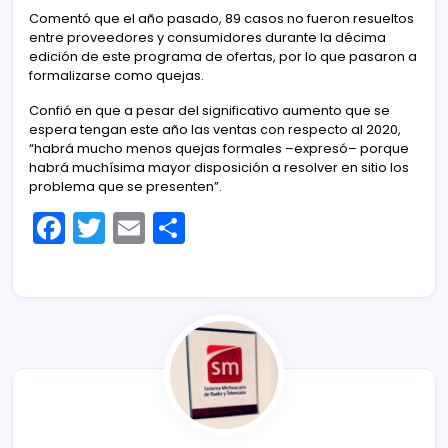
Comentó que el año pasado, 89 casos no fueron resueltos
entre proveedores y consumidores durante la décima
edición de este programa de ofertas, por lo que pasaron a
formalizarse como quejas.
Confió en que a pesar del significativo aumento que se
espera tengan este año las ventas con respecto al 2020,
“habrá mucho menos quejas formales –expresó– porque
habrá muchísima mayor disposición a resolver en sitio los
problema que se presenten”.
F
T
E
C
a
w
m
o
c
itt
ai
m
e
er
l
p
b
ar
o
tir
o