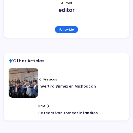
k
Author
editor
Follow Me
Other Articles
Previous
Invertirá Birmex en Michoacán
Next
Se reactivan torneos infantiles