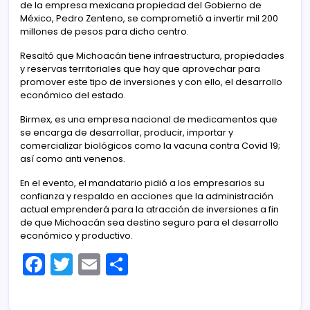
de la empresa mexicana propiedad del Gobierno de
México, Pedro Zenteno, se comprometió a invertir mil 200
millones de pesos para dicho centro.
Resaltó que Michoacán tiene infraestructura, propiedades
y reservas territoriales que hay que aprovechar para
promover este tipo de inversiones y con ello, el desarrollo
económico del estado.
Birmex, es una empresa nacional de medicamentos que
se encarga de desarrollar, producir, importar y
comercializar biológicos como la vacuna contra Covid 19;
así como anti venenos.
En el evento, el mandatario pidió a los empresarios su
confianza y respaldo en acciones que la administración
actual emprenderá para la atracción de inversiones a fin
de que Michoacán sea destino seguro para el desarrollo
económico y productivo.
F
T
E
C
a
w
m
o
c
itt
ai
m