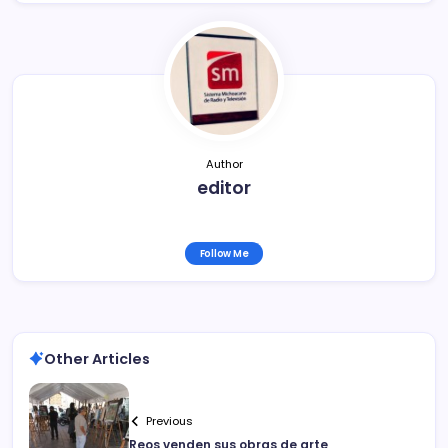
e
er
l
p
b
ar
o
tir
o
k
Author
editor
Follow Me
Other Articles
Previous
Reos venden sus obras de arte