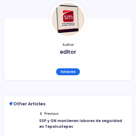
b
ar
o
tir
o
k
Author
editor
Follow Me
Other Articles
Previous
SSP y GN mantienen labores de seguridad
en Tepalcatepec