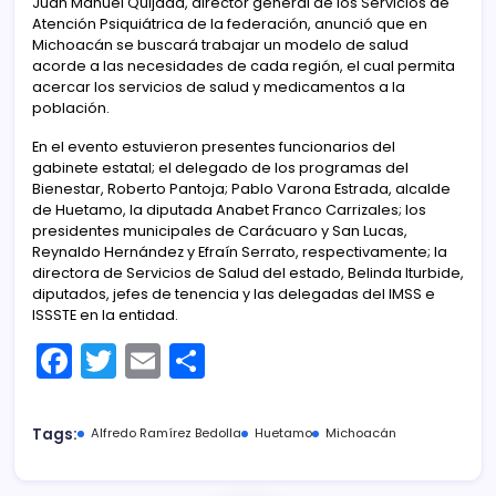
Juan Manuel Quijada, director general de los Servicios de
Atención Psiquiátrica de la federación, anunció que en
Michoacán se buscará trabajar un modelo de salud
acorde a las necesidades de cada región, el cual permita
acercar los servicios de salud y medicamentos a la
población.
En el evento estuvieron presentes funcionarios del
gabinete estatal; el delegado de los programas del
Bienestar, Roberto Pantoja; Pablo Varona Estrada, alcalde
de Huetamo, la diputada Anabet Franco Carrizales; los
presidentes municipales de Carácuaro y San Lucas,
Reynaldo Hernández y Efraín Serrato, respectivamente; la
directora de Servicios de Salud del estado, Belinda Iturbide,
diputados, jefes de tenencia y las delegadas del IMSS e
ISSSTE en la entidad.
F
T
E
C
a
w
m
o
c
itt
ai
m
Tags:
Alfredo Ramírez Bedolla
Huetamo
Michoacán
e
er
l
p