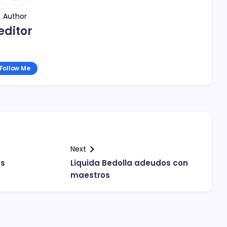
Author
editor
Follow Me
Next
es
Liquida Bedolla adeudos con
maestros