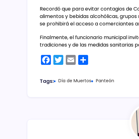
Recordó que para evitar contagios de Cov
alimentos y bebidas alcohólicas, grupos
se prohibirá el acceso a comerciantes a
Finalmente, el funcionario municipal invi
tradiciones y de las medidas sanitarias p
F
T
E
C
a
w
m
o
c
itt
ai
m
Tags:
Día de Muertos
Panteón
e
er
l
p
b
ar
o
tir
o
k