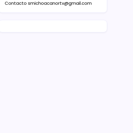
Contacto
smichoacanortv@gmail.com