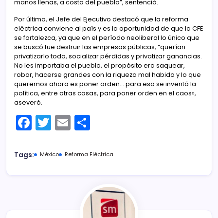
manos llenas, a costa del pueblo”, sentenció.
Por último, el Jefe del Ejecutivo destacó que la reforma
eléctrica conviene al país y es la oportunidad de que la CFE
se fortalezca, ya que en el período neoliberal lo único que
se buscó fue destruir las empresas públicas, “querían
privatizarlo todo, socializar pérdidas y privatizar ganancias.
No les importaba el pueblo, el propósito era saquear,
robar, hacerse grandes con la riqueza mal habida y lo que
queremos ahora es poner orden… para eso se inventó la
política, entre otras cosas, para poner orden en el caos»,
aseveró.
F
T
E
C
a
w
m
o
c
itt
ai
m
Tags:
México
Reforma Eléctrica
e
er
l
p
b
ar
o
tir
o