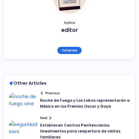
k
Author
editor
Follow Me
Other Articles
Previous
Noche de Fuego y Los Lobos representarán a
México en los Premios Oscar y Goya
Next
Establecen Centros Penitenciarios
lineamientos para reapertura de visitas
familiares