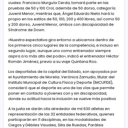
cuales: Francisco Murguía Cerda, tomará parte en las
pruebas de 50 y 100 Crol, además de 50 dorso, categoría
Juvenil Menor, mientras que, Ángel Eduardo Nieto hará lo
propio en los estilos de 50, 100, 200 y 400 libres, así como 50
y 200 dorso, Juvenil Menor, ambos con discapacidad de
Síndrome de Down.
«Nuestra expectativa gira entorno a ubicarnos dentro de
los primeros cinco lugares de la competencia, e incluso en
segundo lugar, aunque uno como entrenador siempre
aspira a lo más alto del podio», indicó el entrenador Héctor
Román Jiménez, previo a su viaje Quintana Roo.
Los deportistas de la capital del Estado, son apoyados por
el Ayuntamiento de Morelia. Verónica Zamudio, titular del
Instituto Municipal de Cultura Física y Deporte (IMCUFIDE),
consideró que el deporte es una de las vías que permite
poner en contacto a jóvenes con y sin discapacidad,
donde su actitud hacia la inclusión se vuelve más positiva.
A la justa se darán cita alrededor de mil 630 atletas en
representación de las 32 entidades federativas, quienes
participarán en 11 disciplinas, en las modalidades de:
Ciegos y Débiles Visuales, Silla de Ruedas, Parálisis