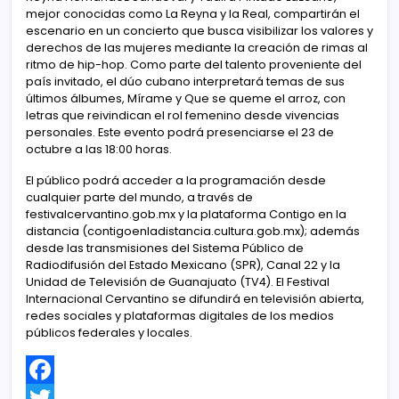
mejor conocidas como La Reyna y la Real, compartirán el
escenario en un concierto que busca visibilizar los valores y
derechos de las mujeres mediante la creación de rimas al
ritmo de hip-hop. Como parte del talento proveniente del
país invitado, el dúo cubano interpretará temas de sus
últimos álbumes, Mírame y Que se queme el arroz, con
letras que reivindican el rol femenino desde vivencias
personales. Este evento podrá presenciarse el 23 de
octubre a las 18:00 horas.
El público podrá acceder a la programación desde
cualquier parte del mundo, a través de
festivalcervantino.gob.mx y la plataforma Contigo en la
distancia (contigoenladistancia.cultura.gob.mx); además
desde las transmisiones del Sistema Público de
Radiodifusión del Estado Mexicano (SPR), Canal 22 y la
Unidad de Televisión de Guanajuato (TV4). El Festival
Internacional Cervantino se difundirá en televisión abierta,
redes sociales y plataformas digitales de los medios
públicos federales y locales.
F