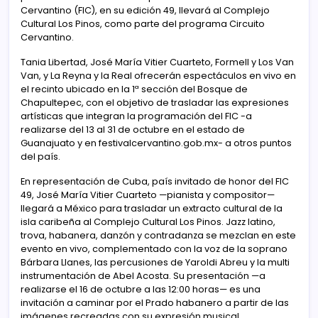
Cervantino (FIC), en su edición 49, llevará al Complejo
Cultural Los Pinos, como parte del programa Circuito
Cervantino.
Tania Libertad, José María Vitier Cuarteto, Formell y Los Van
Van, y La Reyna y la Real ofrecerán espectáculos en vivo en
el recinto ubicado en la 1ª sección del Bosque de
Chapultepec, con el objetivo de trasladar las expresiones
artísticas que integran la programación del FIC -a
realizarse del 13 al 31 de octubre en el estado de
Guanajuato y en festivalcervantino.gob.mx- a otros puntos
del país.
En representación de Cuba, país invitado de honor del FIC
49, José María Vitier Cuarteto —pianista y compositor—
llegará a México para trasladar un extracto cultural de la
isla caribeña al Complejo Cultural Los Pinos. Jazz latino,
trova, habanera, danzón y contradanza se mezclan en este
evento en vivo, complementado con la voz de la soprano
Bárbara Llanes, las percusiones de Yaroldi Abreu y la multi
instrumentación de Abel Acosta. Su presentación —a
realizarse el 16 de octubre a las 12:00 horas— es una
invitación a caminar por el Prado habanero a partir de las
imágenes recreadas con su expresión musical.