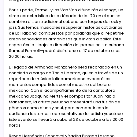
Por su parte, Formell y los Van Van difundirán el songo, un
ritmo característico de la década de los 70 en el que se
combina el son tradicional cubano con toques de rock y
jazz. Sus temas musicales recuperan historias cotidianas
de La Habana, compuestos por palabras que al repetirse
crean sonoridades armoniosas que invitan a bailar. Este
espectáculo —bajo la dirección del percusionista cubano
Samuel Formell—podrá disfrutarse el 17 de octubre a las
20:00 horas.
El legado de Armando Manzanero será recordado en un
concierto a cargo de Tania Libertad, quien a través de un
repertorio de música latinoamericana evocará los
momentos compartidos con el maestro del bolero
mexicano. Con el acompañamiento de la cantautora
mexicana Joaquina Mertz y el compositor Juan Pablo
Manzanero, la artista peruana presentará una fusión de
géneros como blues y soul, para compartir con la
audiencia los temas representativos del artista yucateco.
Este evento se llevará a cabo el 23 de octubre a las 20:00
horas.
Reyna Hernández Sandoval y Yadira Pintado Lazcano,