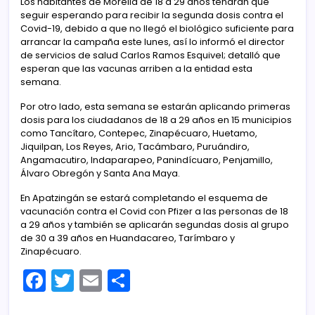
Los habitantes de Morelia de 18 a 29 años tendrán que
seguir esperando para recibir la segunda dosis contra el
Covid-19, debido a que no llegó el biológico suficiente para
arrancar la campaña este lunes, así lo informó el director
de servicios de salud Carlos Ramos Esquivel; detalló que
esperan que las vacunas arriben a la entidad esta
semana.
Por otro lado, esta semana se estarán aplicando primeras
dosis para los ciudadanos de 18 a 29 años en 15 municipios
como Tancítaro, Contepec, Zinapécuaro, Huetamo,
Jiquilpan, Los Reyes, Ario, Tacámbaro, Puruándiro,
Angamacutiro, Indaparapeo, Panindícuaro, Penjamillo,
Álvaro Obregón y Santa Ana Maya.
En Apatzingán se estará completando el esquema de
vacunación contra el Covid con Pfizer a las personas de 18
a 29 años y también se aplicarán segundas dosis al grupo
de 30 a 39 años en Huandacareo, Tarímbaro y
Zinapécuaro.
F
T
E
C
a
w
m
o