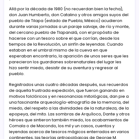
Allá por la década de 1980 (no recuerdan bien la fecha),
don Juan Humberto, don Catalino y otros amigos suyos del
pueblo de Tilapa (estado de Puebla, México) acudieron
durante varias jornadas a un paraje salvaje, de río y monte,
del cercano pueblo de Tlapanalá, con el propósito de
hacerse con un tesoro sobre el que corrían, desde los
tiempos de la Revolución, un sinfín de leyendas. Cuando
estaban en el umbral mismo de la cueva en que
esperaban encontrarlo, la aparición de unos seres que les
parecieron los guardianes sobrenaturales del lugar les
hizo sentir miedo, desistir de su aventura y regresar al
pueblo.
Registrados unas cuatro décadas después, sus recuerdos
de aquella frustrada expedición, que fueron ganando en
motivos folclóricos y en resonancias mitológicas, dan pie a
una fascinante arqueología-etnografía de la memoria, del
miedo, del respeto a las divinidades de la naturaleza, de la
epopeya, del mito. Las sombras de Arquíloco, Dante y otros
héroes que sintieron también miedo, los acabamientos de
Comala o de Macondo, los mil y un casos, cuentos y
leyendas acerca de tesoros mágicos enterrados en varios
continentes, las teorías antropológicas de George M.