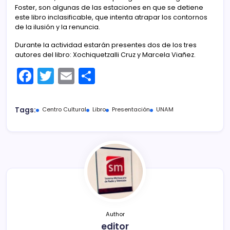
Foster, son algunas de las estaciones en que se detiene
este libro inclasificable, que intenta atrapar los contornos
de la ilusión y la renuncia.
Durante la actividad estarán presentes dos de los tres
autores del libro: Xochiquetzalli Cruz y Marcela Viañez.
F
T
E
C
a
w
m
o
c
itt
ai
m
Tags:
Centro Cultural
Libro
Presentación
UNAM
e
er
l
p
b
ar
o
tir
o
k
Author
editor