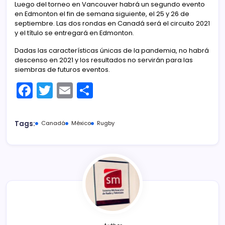
Luego del torneo en Vancouver habrá un segundo evento
en Edmonton el fin de semana siguiente, el 25 y 26 de
septiembre. Las dos rondas en Canadá será el circuito 2021
y el título se entregará en Edmonton.
Dadas las características únicas de la pandemia, no habrá
descenso en 2021 y los resultados no servirán para las
siembras de futuros eventos.
F
T
E
C
a
w
m
o
c
itt
ai
m
Tags:
Canadá
México
Rugby
e
er
l
p
b
ar
o
tir
o
k